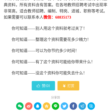
典资料，所有资料含有答案。
在
各地
教师招聘考试中
出现率
非常高，适合教师招聘、编制、特岗、进城、职称等考试。
如果需要可以联系本人
微信：
68835173
你可知道
——别人用这个资料就考过关了！
你可知道
——整理这个资料需要花多少精力
！
你可知道
——可以为你节约多少时间！
你可知道
——有了这个资料可能给你带来什么！
你可知道
——没这个资料你可能失去什么
！
赞(
0
)
打赏


分享到








