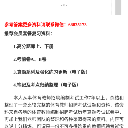
参考答案更多资
料请联系
微信：
68835173
推荐
会员套餐
复习资料：
1.高分题库上、下册
2.考前卷A、B卷
3.真题系列及强化练习更新（电子版）
4.笔记及考点归纳整理（电子版）
本人从事
体育
教师招聘编制考试工作
7
年以上，总结和
整理了一套比较完整的
体育
教师招聘考试试题和资料，该资
料来自各地的
体育
教师编制招聘考试
历年真题考试
试卷中，
再
加上我们
老师
团队的整理和各种渠道得来的资料。内容可
以说十分精炼，可谓是一份
不可多得
珍贵的教师
招聘
考试宝