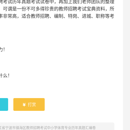
聘考试
历年真题考试
试卷中，
再
加上我们
老师
团队的整理
，可谓是一份
不可多得
珍贵的教师
招聘
考试宝典资料，所
率非常高，适合教师招聘、编制、特岗、进城、职称等考
！
力
！
什么！
！
打赏

浙江省宁波市镇海区教师招聘考试中小学体育专业历年真题汇编卷