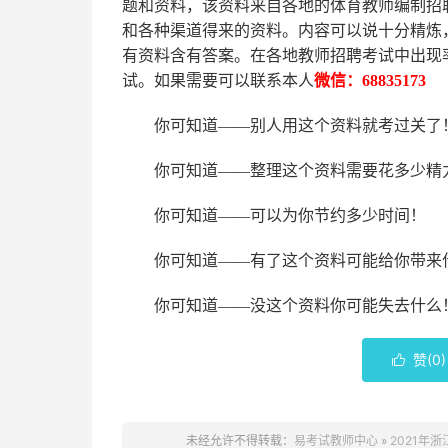
题和资料，该资料来自各地的
体育
教师编制招
和各种渠道得来的资料。内容可以说十分精炼
有资料含有答案。
在
各地
教师招聘考试中
出现
试。如果需要可以联系本人
微信：
68835173
你可知道
——别人用这个资料就考过关了
你可知道
——整理这个资料需要花多少精
你可知道
——可以为你节约多少时间！
你可知道
——有了这个资料可能给你带来
你可知道
——没这个资料你可能失去什么
赞(
0
)

未经允许不得转载：
易考试教师中心
»
2021年