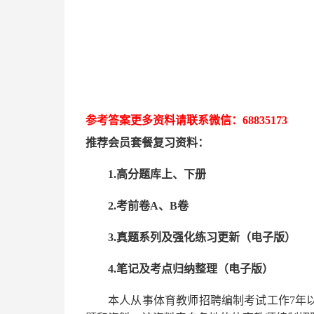
参考答案更多资
料请联系
微信：
68835173
推荐
会员套餐
复习资料：
1.高分题库上、下册
2.考前卷A、B卷
3.真题系列及强化练习更新（电子版）
4.笔记及考点归纳整理（电子版）
本人从事
体育
教师招聘编制考试工作
7
年