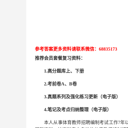
参考答案更多资
料请联系
微信：
68835173
推荐
会员套餐
复习资料：
1.高分题库上、下册
2.考前卷A、B卷
3.真题系列及强化练习更新（电子版）
4.笔记及考点归纳整理（电子版）
本人从事
体育
教师招聘编制考试工作
7
年