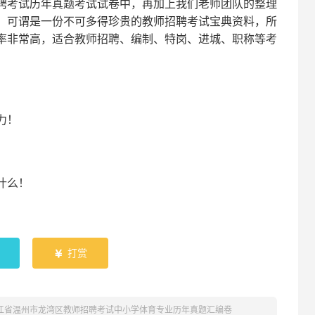
聘考试
历年真题考试
试卷中，
再
加上我们
老师
团队的整理
，可谓是一份
不可多得
珍贵的教师
招聘
考试宝典资料，所
率非常高，适合教师招聘、编制、特岗、进城、职称等考
！
力
！
什么！
！
打赏

浙江省温州市龙湾区教师招聘考试中小学体育专业历年真题汇编卷