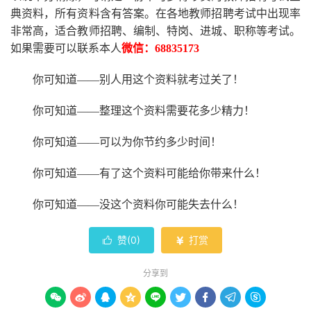
典资料，所有资料含有答案。
在
各地
教师招聘考试中
出现率
非常高，适合教师招聘、编制、特岗、进城、职称等考试。
如果需要可以联系本人
微信：
68835173
你可知道
——别人用这个资料就考过关了！
你可知道
——整理这个资料需要花多少精力
！
你可知道
——可以为你节约多少时间！
你可知道
——有了这个资料可能给你带来什么！
你可知道
——没这个资料你可能失去什么
！
赞(
0
)
打赏


分享到








