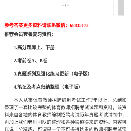
参考答案更多资
料请联系
微信：
68835173
推荐
会员套餐
复习资料：
1.高分题库上、下册
2.考前卷A、B卷
3.真题系列及强化练习更新（电子版）
4.笔记及考点归纳整理（电子版）
本人从事
体育
教师招聘编制考试工作
7
年以上，总结和
整理了一套比较完整的
体育
教师招聘考试试题和资料，该资
料来自各地的
体育
教师编制招聘考试
历年真题考试
试卷中，
再
加上我们
老师
团队的整理和各种渠道得来的资料。内容可
以说十分精炼，可谓是一份
不可多得
珍贵的教师
招聘
考试宝