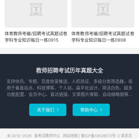
体育教师考编/招聘考试真题试卷
体育教师考编/招聘考试真题试卷
学科专业知识每日一练0915
学科专业知识每日一练0908
教师招聘考试历年真题大全
支持快讯、专题、百度收录推送、人机验证、多级分类筛选器，适
用于垂直站点、科技博客、个人站，扁平化设计、简洁白色、超多
功能配置、会员中心、直达链接、文章图片弹窗、自动缩略图等...
关于我们
帮助中心


© 2010-2026
易考试教师中心
网站地图
|
鲁ICP备19028572号-2
请求次