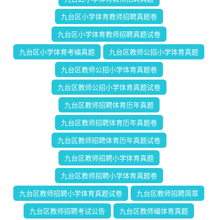
九台区小学体育教师招聘真题卷
九台区小学体育教师招聘真题试卷
九台区小学体育考编真题
九台区教师公招小学体育真题
九台区教师公招小学体育真题卷
九台区教师公招小学体育真题试卷
九台区教师招聘体育历年真题
九台区教师招聘体育历年真题卷
九台区教师招聘体育历年真题试卷
九台区教师招聘小学体育真题
九台区教师招聘小学体育真题卷
九台区教师招聘小学体育真题试卷
九台区教师招聘简章
九台区教师招聘考试公告
九台区教师编体育真题