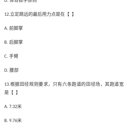
体育教学原则
D.
立定跳远的最后用力点是在【 】
12.
前脚掌
A.
后脚掌
B.
手臂
C.
腰部
D.
根据田径规则要求，只有六条跑道的田径场，其跑道宽
13.
是【 】
米
A. 7.32
米
B. 9.76