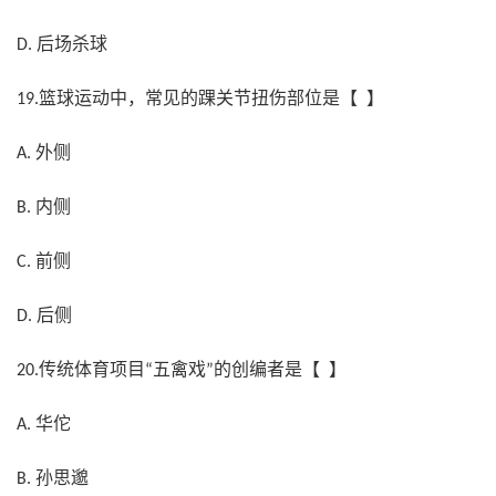
后场杀球
D.
篮球运动中，常见的踝关节扭伤部位是【 】
19.
外侧
A.
内侧
B.
前侧
C.
后侧
D.
传统体育项目
五禽戏
的创编者是【 】
20.
“
”
华佗
A.
孙思邈
B.