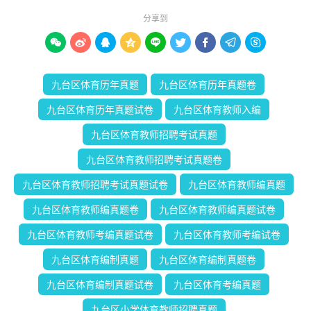
分享到









九台区体育历年真题
九台区体育历年真题卷
九台区体育历年真题试卷
九台区体育教师入编
九台区体育教师招聘考试真题
九台区体育教师招聘考试真题卷
九台区体育教师招聘考试真题试卷
九台区体育教师编真题
九台区体育教师编真题卷
九台区体育教师编真题试卷
九台区体育教师考编真题试卷
九台区体育教师考编试卷
九台区体育编制真题
九台区体育编制真题卷
九台区体育编制真题试卷
九台区体育考编真题
九台区小学体育教师招聘真题