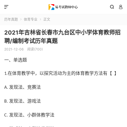



历年真题
体育专业
正文


2021年吉林省长春市九台区中小学体育教师招
聘/编制考试历年真题
2021-12-06
阅读(700)
一、单选题
在体育教学中，以探究活动为主的体育教学方法有【 】
1.
发现法、竞赛法
A.
发现法、游戏法
B.
发现法、小群体教学法
C.