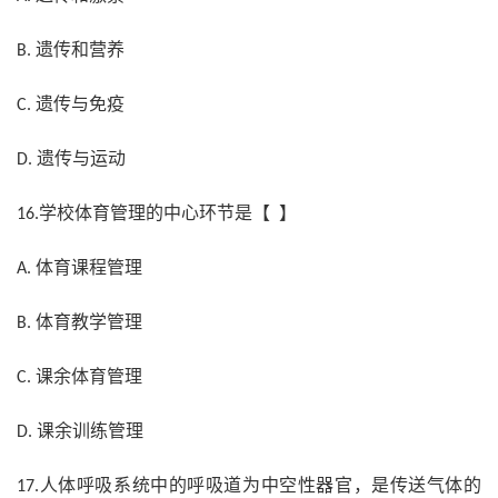
遗传和营养
B.
遗传与免疫
C.
遗传与运动
D.
学校体育管理的中心环节是【 】
16.
体育课程管理
A.
体育教学管理
B.
课余体育管理
C.
课余训练管理
D.
人体呼吸系统中的呼吸道为中空性器官，是传送气体的
17.