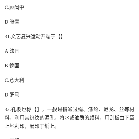
C.顾闳中
D.张萱
31.文艺复兴运动开端于【】
A.法国
B.德国
C.意大利
D.罗马
32.孔板也称【】，一般是指通过绢、涤纶、尼龙、丝等材
料，利用其织纹的漏孔，将水或油质的颜料，用刮板由下至
上地刮印，漏印于纸上。