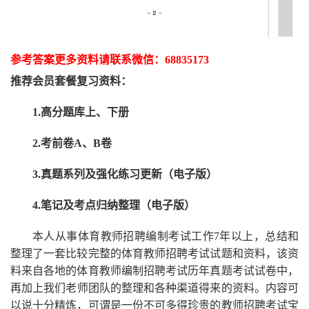
参考答案更多资
料请联系
微信：
68835173
推荐
会员套餐
复习资料：
1.高分题库上、下册
2.考前卷A、B卷
3.真题系列及强化练习更新（电子版）
4.笔记及考点归纳整理（电子版）
本人从事
体育
教师招聘编制考试工作
7
年以上，总结和
整理了一套比较完整的
体育
教师招聘考试试题和资料，该资
料来自各地的
体育
教师编制招聘考试
历年真题考试
试卷中，
再
加上我们
老师
团队的整理和各种渠道得来的资料。内容可
以说十分精炼，可谓是一份
不可多得
珍贵的教师
招聘
考试宝