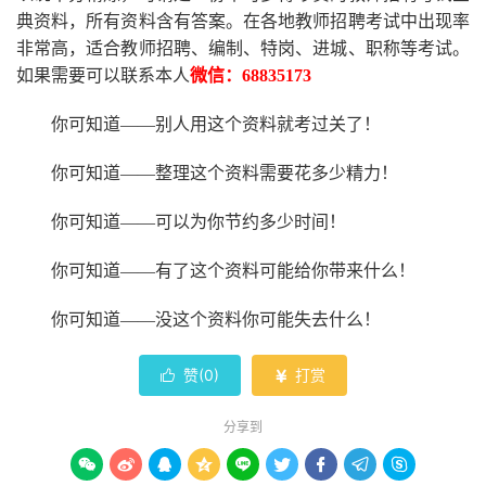
典资料，所有资料含有答案。
在
各地
教师招聘考试中
出现率
非常高，适合教师招聘、编制、特岗、进城、职称等考试。
如果需要可以联系本人
微信：
68835173
你可知道
——别人用这个资料就考过关了！
你可知道
——整理这个资料需要花多少精力
！
你可知道
——可以为你节约多少时间！
你可知道
——有了这个资料可能给你带来什么！
你可知道
——没这个资料你可能失去什么
！
赞(
0
)
打赏


分享到








