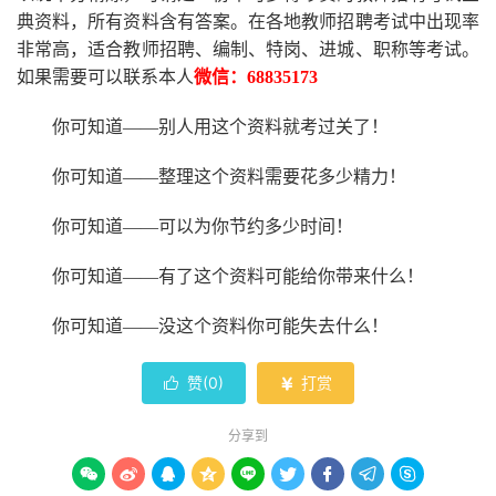
典资料，所有资料含有答案。
在
各地
教师招聘考试中
出现率
非常高，适合教师招聘、编制、特岗、进城、职称等考试。
如果需要可以联系本人
微信：
68835173
你可知道
——别人用这个资料就考过关了！
你可知道
——整理这个资料需要花多少精力
！
你可知道
——可以为你节约多少时间！
你可知道
——有了这个资料可能给你带来什么！
你可知道
——没这个资料你可能失去什么
！
赞(
0
)
打赏


分享到








