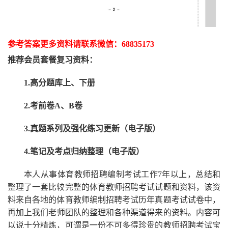
参考答案更多资
料请联系
微信：
68835173
推荐
会员套餐
复习资料：
1.高分题库上、下册
2.考前卷A、B卷
3.真题系列及强化练习更新（电子版）
4.笔记及考点归纳整理（电子版）
本人从事
体育
教师招聘编制考试工作
7
年以上，总结和
整理了一套比较完整的
体育
教师招聘考试试题和资料，该资
料来自各地的
体育
教师编制招聘考试
历年真题考试
试卷中，
再
加上我们
老师
团队的整理和各种渠道得来的资料。内容可
以说十分精炼，可谓是一份
不可多得
珍贵的教师
招聘
考试宝