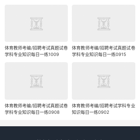
体育教师考编/招聘考试真题试卷
体育教师考编/招聘考试真题试卷
学科专业知识每日一练1009
学科专业知识每日一练0915
体育教师考编/招聘考试真题试卷
体育教师考编/招聘考试学科专业
学科专业知识每日一练0908
知识每日一练0902