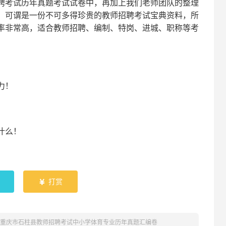
聘考试
历年真题考试
试卷中，
再
加上我们
老师
团队的整理
，可谓是一份
不可多得
珍贵的教师
招聘
考试宝典资料，所
率非常高，适合教师招聘、编制、特岗、进城、职称等考
！
力
！
什么！
！
打赏

1年重庆市石柱县教师招聘考试中小学体育专业历年真题汇编卷