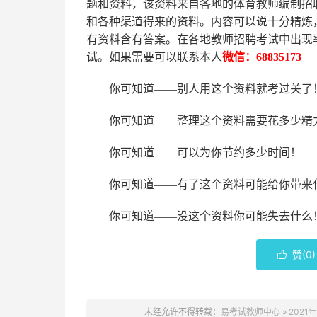
题和资料，该资料来自各地的
体育
教师编制招
和各种渠道得来的资料。内容可以说十分精炼
有资料含有答案。
在
各地
教师招聘考试中
出现
试。如果需要可以联系本人
微信：
68835173
你可知道
——别人用这个资料就考过关了
你可知道
——整理这个资料需要花多少精
你可知道
——可以为你节约多少时间！
你可知道
——有了这个资料可能给你带来
你可知道
——没这个资料你可能失去什么
赞(
0
)

未经允许不得转载：
易考试教师中心
»
202