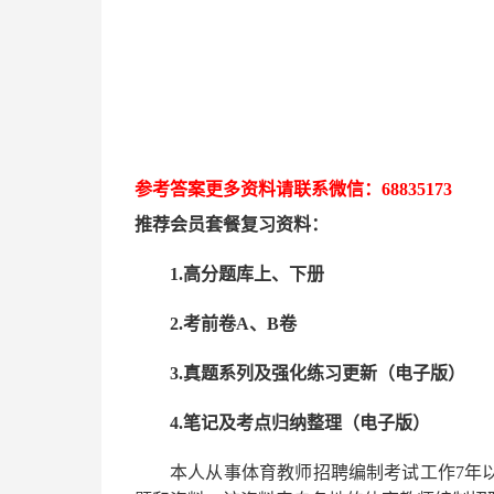
参考答案更多资
料请联系
微信：
68835173
推荐
会员套餐
复习资料：
1.高分题库上、下册
2.考前卷A、B卷
3.真题系列及强化练习更新（电子版）
4.笔记及考点归纳整理（电子版）
本人从事
体育
教师招聘编制考试工作
7
年