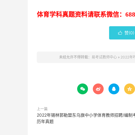
体育学科
真题
资
料请联系
微信：
68
赞(
0
)

未经允许不得转载：
易考试教师中心
»
2022




上一篇
2022年锡林郭勒盟东乌旗中小学体育教师招聘/编制
历年真题