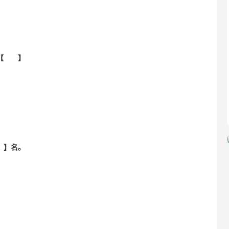
是【 】
 】名。