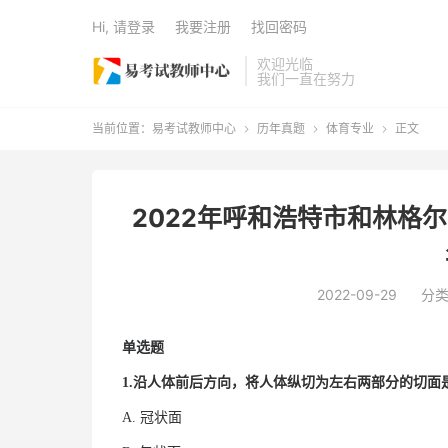
Hi, 请登录
我要注册
找回密码
欢迎光临
我们一直在努力
当前位置：
易考试教师中心
历年真题
体育专业
正文



2022年呼和浩特市和林格
2022-09-29
分
单选题
1.沿人体前后方向，将人体纵切为左右两部分的切
A. 冠状面