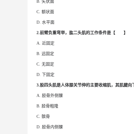
B. 矢状面
C. 额状面
D. 水平面
2.前臂负重弯举，肱二头肌的工作条件是【 】
A. 近固定
B. 远固定
C. 无固定
D. 下固定
3.股四头肌是人体膝关节伸的主要收缩肌，其肌腱
A. 胫骨外侧髁
B. 胫骨粗隆
C. 髌骨
D. 胫骨内侧髁