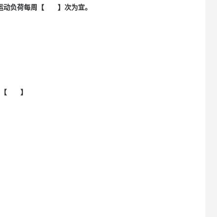
大运动负荷每周【 】次为宜。
于【 】