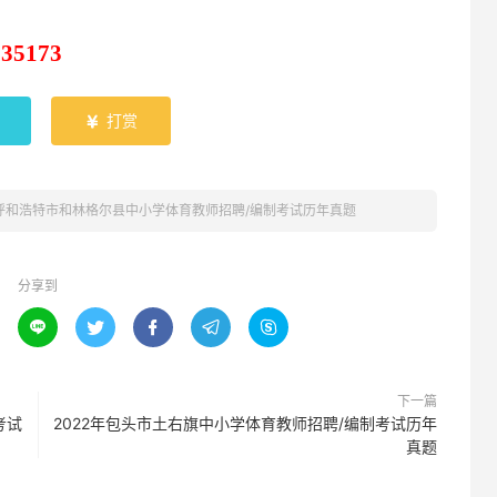
835173
打赏

年呼和浩特市和林格尔县中小学体育教师招聘/编制考试历年真题
分享到





下一篇
考试
2022年包头市土右旗中小学体育教师招聘/编制考试历年
真题