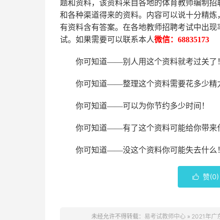
题和资料，该资料来自各地的
体育
教师编制招
和各种渠道得来的资料。内容可以说十分精炼
有资料含有答案。
在
各地
教师招聘考试中
出现
试。如果需要可以联系本人
微信：
68835173
你可知道
——别人用这个资料就考过关了
你可知道
——整理这个资料需要花多少精
你可知道
——可以为你节约多少时间！
你可知道
——有了这个资料可能给你带来
你可知道
——没这个资料你可能失去什么
赞(
0
)

未经允许不得转载：
易考试教师中心
»
2021年