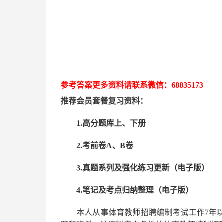
参考答案更多资
料请联系
微信：
68835173
推荐
会员套餐
复习资料：
1.高分题库上、下册
2.考前卷A、B卷
3.真题系列及强化练习更新（电子版）
4.笔记及考点归纳整理（电子版）
本人从事
体育
教师招聘编制考试工作
7
年