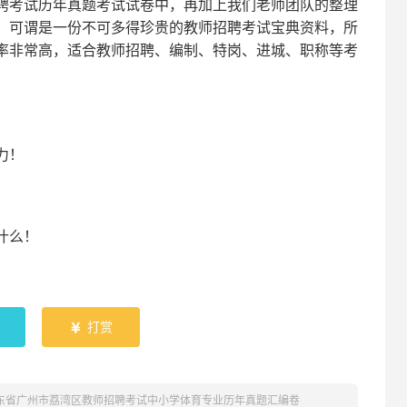
聘考试
历年真题考试
试卷中，
再
加上我们
老师
团队的整理
，可谓是一份
不可多得
珍贵的教师
招聘
考试宝典资料，所
率非常高，适合教师招聘、编制、特岗、进城、职称等考
！
力
！
什么！
！
打赏

广东省广州市荔湾区教师招聘考试中小学体育专业历年真题汇编卷