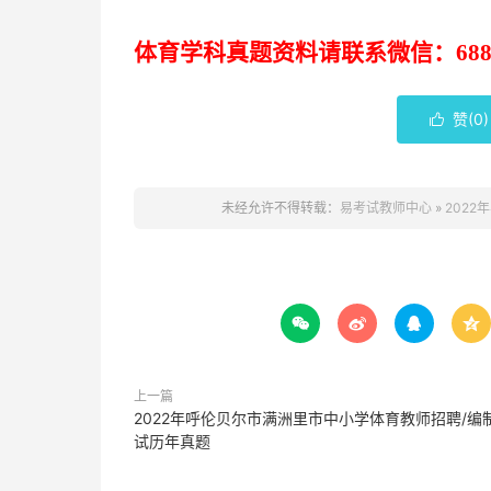
体育学科
真题
资
料请联系
微信：
68
赞(
0
)

未经允许不得转载：
易考试教师中心
»
202




上一篇
2022年呼伦贝尔市满洲里市中小学体育教师招聘/编
试历年真题