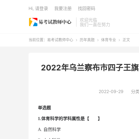
Hi, 请登录
我要注册
找回密码
欢迎光临
我们一直在努力
当前位置：
易考试教师中心
历年真题
体育专业
正文



2022年乌兰察布市四子王
2022-09-29
分
单选题
1.体育科学的学科属性是【 】
A. 自然科学