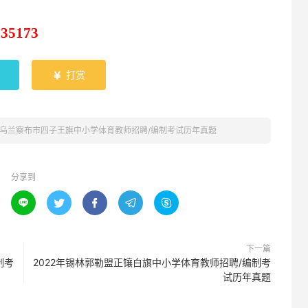
835173
打赏

2年乌兰察布市四子王旗中小学体育教师招聘/编制考试历年真题
分享到





下一篇
制考
2022年锡林郭勒盟正镶白旗中小学体育教师招聘/编制考
试历年真题