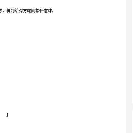
时，将判给对方踢间接任意球。
】
【 】