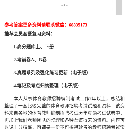
参考答案更多资
料请联系
微信：
68835173
推荐
会员套餐
复习资料：
1.高分题库上、下册
2.考前卷A、B卷
3.真题系列及强化练习更新（电子版）
4.笔记及考点归纳整理（电子版）
本人从事
体育
教师招聘编制考试工作
7
年以上，总结和
整理了一套比较完整的
体育
教师招聘考试试题和资料，该资
料来自各地的
体育
教师编制招聘考试
历年真题考试
试卷中，
再
加上我们
老师
团队的整理和各种渠道得来的资料。内容可
以说十分精炼，可谓是一份
不可多得
珍贵的教师
招聘
考试宝