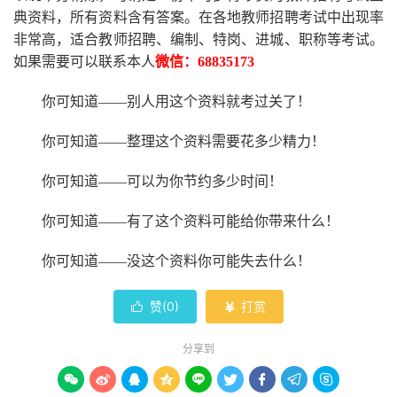
典资料，所有资料含有答案。
在
各地
教师招聘考试中
出现率
非常高，适合教师招聘、编制、特岗、进城、职称等考试。
如果需要可以联系本人
微信：
68835173
你可知道
——别人用这个资料就考过关了！
你可知道
——整理这个资料需要花多少精力
！
你可知道
——可以为你节约多少时间！
你可知道
——有了这个资料可能给你带来什么！
你可知道
——没这个资料你可能失去什么
！
赞(
0
)
打赏


分享到








