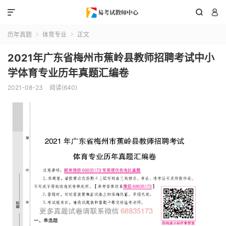



历年真题
体育专业
正文


2021年广东省梅州市蕉岭县教师招聘考试中小
学体育专业历年真题汇编卷
2021-08-23
阅读(640)