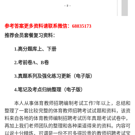
参考答案更多资
料请联系
微信：
68835173
推荐
会员套餐
复习资料：
1.高分题库上、下册
2.考前卷A、B卷
3.真题系列及强化练习更新（电子版）
4.笔记及考点归纳整理（电子版）
本人从事
体育
教师招聘编制考试工作
7
年以上，总结和
整理了一套比较完整的
体育
教师招聘考试试题和资料，该资
料来自各地的
体育
教师编制招聘考试
历年真题考试
试卷中，
再
加上我们
老师
团队的整理和各种渠道得来的资料。内容可
以说十分精炼，可谓是一份
不可多得
珍贵的教师
招聘
考试宝