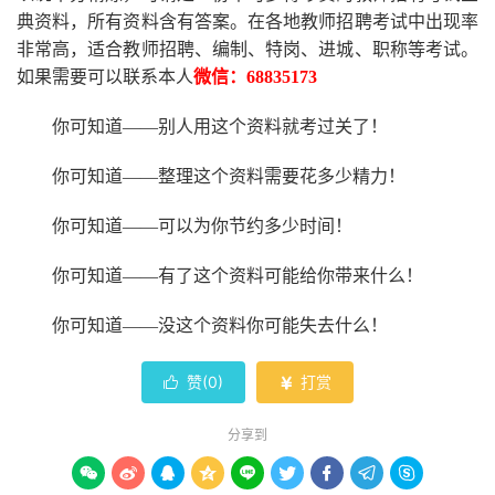
典资料，所有资料含有答案。
在
各地
教师招聘考试中
出现率
非常高，适合教师招聘、编制、特岗、进城、职称等考试。
如果需要可以联系本人
微信：
68835173
你可知道
——别人用这个资料就考过关了！
你可知道
——整理这个资料需要花多少精力
！
你可知道
——可以为你节约多少时间！
你可知道
——有了这个资料可能给你带来什么！
你可知道
——没这个资料你可能失去什么
！
赞(
0
)
打赏


分享到








