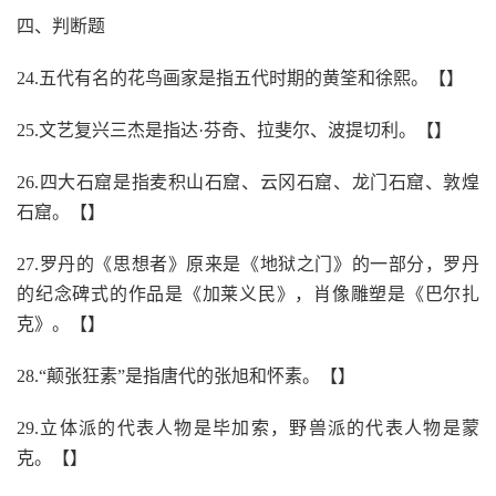
四、判断题
24.五代有名的花鸟画家是指五代时期的黄筌和徐熙。【】
25.文艺复兴三杰是指达·芬奇、拉斐尔、波提切利。【】
26.四大石窟是指麦积山石窟、云冈石窟、龙门石窟、敦煌
石窟。【】
27.罗丹的《思想者》原来是《地狱之门》的一部分，罗丹
的纪念碑式的作品是《加莱义民》，肖像雕塑是《巴尔扎
克》。【】
28.“颠张狂素”是指唐代的张旭和怀素。【】
29.立体派的代表人物是毕加索，野兽派的代表人物是蒙
克。【】