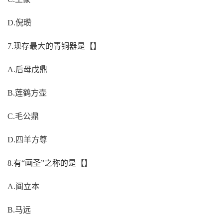
D.倪瓒
7.现存最大的青铜器是【】
A.后母戊鼎
B.莲鹤方壶
C.毛公鼎
D.四羊方尊
8.有“画圣”之称的是【】
A.阎立本
B.马远