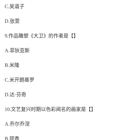
C.吴道子
D.张萱
9.作品雕塑《大卫》的作者是【】
A.菲狄亚斯
B.米隆
C.米开朗基罗
D.达·芬奇
10.文艺复兴时期以色彩闻名的画家是【】
A.乔尔乔涅
B.提香