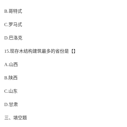
B.哥特式
C.罗马式
D.巴洛克
15.现存木结构建筑最多的省份是【】
A.山西
B.陕西
C.山东
D.甘肃
三、填空题