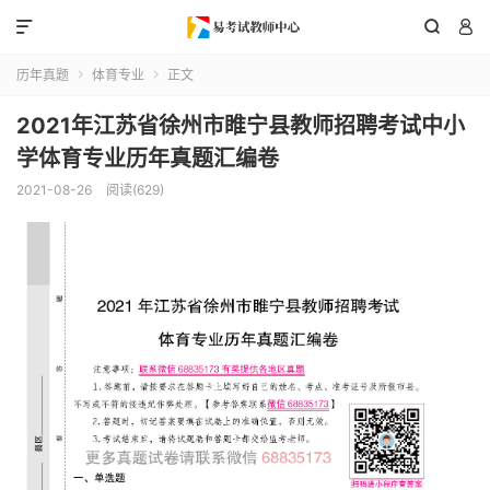



历年真题
体育专业
正文


2021年江苏省徐州市睢宁县教师招聘考试中小
学体育专业历年真题汇编卷
2021-08-26
阅读(629)