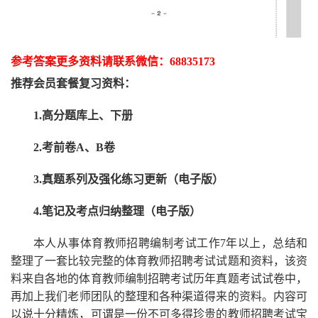
参考答案更多资
料请联系
微信：
68835173
推荐
会员套餐
复习资料：
1.高分题库上、下册
2.考前卷A、B卷
3.真题系列及强化练习更新（电子版）
4.笔记及考点归纳整理（电子版）
本人从事
体育
教师招聘编制考试工作
7
年以上，总结和
整理了一套比较完整的
体育
教师招聘考试试题和资料，该资
料来自各地的
体育
教师编制招聘考试
历年真题考试
试卷中，
再
加上我们
老师
团队的整理和各种渠道得来的资料。内容可
以说十分精炼，可谓是一份
不可多得
珍贵的教师
招聘
考试宝