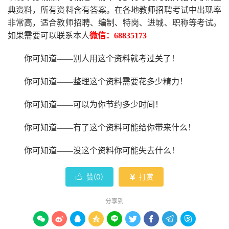
典资料，所有资料含有答案。
在
各地
教师招聘考试中
出现率
非常高，适合教师招聘、编制、特岗、进城、职称等考试。
如果需要可以联系本人
微信：
68835173
你可知道
——别人用这个资料就考过关了！
你可知道
——整理这个资料需要花多少精力
！
你可知道
——可以为你节约多少时间！
你可知道
——有了这个资料可能给你带来什么！
你可知道
——没这个资料你可能失去什么
！
赞(
0
)
打赏


分享到








