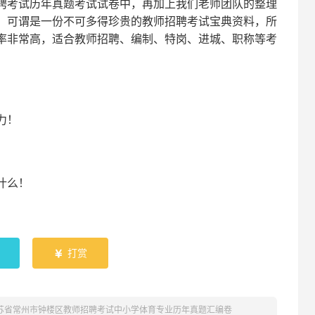
聘考试
历年真题考试
试卷中，
再
加上我们
老师
团队的整理
，可谓是一份
不可多得
珍贵的教师
招聘
考试宝典资料，所
率非常高，适合教师招聘、编制、特岗、进城、职称等考
！
力
！
什么！
！
打赏

江苏省常州市钟楼区教师招聘考试中小学体育专业历年真题汇编卷