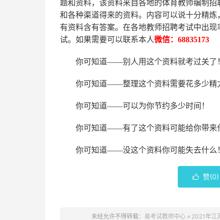
题和资料，该资料来自各地的
体育
教师编制招
和各种渠道得来的资料。内容可以说十分精炼
有资料含有答案。
在
各地
教师招聘考试中
出现
试。如果需要可以联系本人
微信：
68835173
你可知道
——别人用这个资料就考过关了
你可知道
——整理这个资料需要花多少精
你可知道
——可以为你节约多少时间！
你可知道
——有了这个资料可能给你带来
你可知道
——没这个资料你可能失去什么
赞(
0
)

未经允许不得转载：
易考试教师中心
»
2021年