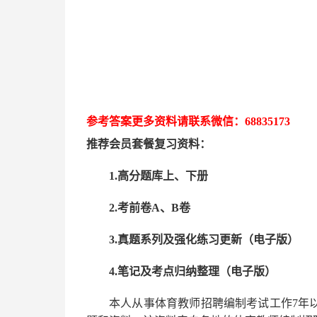
参考答案更多资
料请联系
微信：
68835173
推荐
会员套餐
复习资料：
1.高分题库上、下册
2.考前卷A、B卷
3.真题系列及强化练习更新（电子版）
4.笔记及考点归纳整理（电子版）
本人从事
体育
教师招聘编制考试工作
7
年