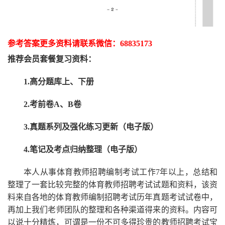
参考答案更多资
料请联系
微信：
68835173
推荐
会员套餐
复习资料：
1.高分题库上、下册
2.考前卷A、B卷
3.真题系列及强化练习更新（电子版）
4.笔记及考点归纳整理（电子版）
本人从事
体育
教师招聘编制考试工作
7
年以上，总结和
整理了一套比较完整的
体育
教师招聘考试试题和资料，该资
料来自各地的
体育
教师编制招聘考试
历年真题考试
试卷中，
再
加上我们
老师
团队的整理和各种渠道得来的资料。内容可
以说十分精炼，可谓是一份
不可多得
珍贵的教师
招聘
考试宝