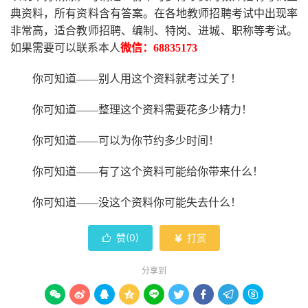
典资料，所有资料含有答案。
在
各地
教师招聘考试中
出现率
非常高，适合教师招聘、编制、特岗、进城、职称等考试。
如果需要可以联系本人
微信：
68835173
你可知道
——别人用这个资料就考过关了！
你可知道
——整理这个资料需要花多少精力
！
你可知道
——可以为你节约多少时间！
你可知道
——有了这个资料可能给你带来什么！
你可知道
——没这个资料你可能失去什么
！
赞(
0
)
打赏


分享到








