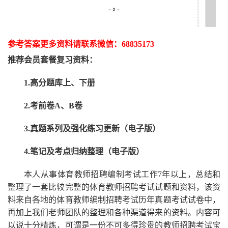
参考答案更多资
料请联系
微信：
68835173
推荐
会员套餐
复习资料：
1.高分题库上、下册
2.考前卷A、B卷
3.真题系列及强化练习更新（电子版）
4.笔记及考点归纳整理（电子版）
本人从事
体育
教师招聘编制考试工作
7
年以上，总结和
整理了一套比较完整的
体育
教师招聘考试试题和资料，该资
料来自各地的
体育
教师编制招聘考试
历年真题考试
试卷中，
再
加上我们
老师
团队的整理和各种渠道得来的资料。内容可
以说十分精炼，可谓是一份
不可多得
珍贵的教师
招聘
考试宝