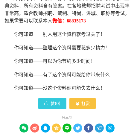
典资料，所有资料含有答案。
在
各地
教师招聘考试中
出现率
非常高，适合教师招聘、编制、特岗、进城、职称等考试。
如果需要可以联系本人
微信：
68835173
你可知道
——别人用这个资料就考过关了！
你可知道
——整理这个资料需要花多少精力
！
你可知道
——可以为你节约多少时间！
你可知道
——有了这个资料可能给你带来什么！
你可知道
——没这个资料你可能失去什么
！
赞(
0
)
打赏


分享到








