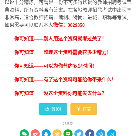
以说十分精炼，可谓是一份不可多得珍贵的教师招聘考试宝
典资料，所有资料含有答案。在各地教师招聘考试中出现率
非常高，适合教师招聘、编制、特岗、进城、职称等考试。
如果需要可以联系本人
微信：
3829350
你可知道
——别人用这个资料就考过关了！
你可知道
——整理这个资料需要花多少精力！
你可知道
——可以为你节约多少时间！
你可知道
——有了这个资料可能给你带来什么！
你可知道
——没这个资料你可能失去什么？
赞(
0
)
打赏


分享到








