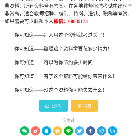
典资料，所有资料含有答案。
在
各地
教师招聘考试中
出现率
非常高，适合教师招聘、编制、特岗、进城、职称等考试。
如果需要可以联系本人
微信：
68835173
你可知道
——别人用这个资料就考过关了！
你可知道
——整理这个资料需要花多少精力
！
你可知道
——可以为你节约多少时间！
你可知道
——有了这个资料可能给你带来什么！
你可知道
——没这个资料你可能失去什么
！
赞(
0
)
打赏


分享到








