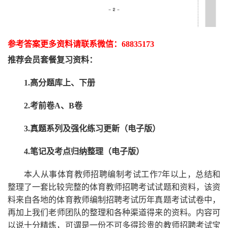
参考答案更多资
料请联系
微信：
68835173
推荐
会员套餐
复习资料：
1.高分题库上、下册
2.考前卷A、B卷
3.真题系列及强化练习更新（电子版）
4.笔记及考点归纳整理（电子版）
本人从事
体育
教师招聘编制考试工作
7
年以上，总结和
整理了一套比较完整的
体育
教师招聘考试试题和资料，该资
料来自各地的
体育
教师编制招聘考试
历年真题考试
试卷中，
再
加上我们
老师
团队的整理和各种渠道得来的资料。内容可
以说十分精炼，可谓是一份
不可多得
珍贵的教师
招聘
考试宝