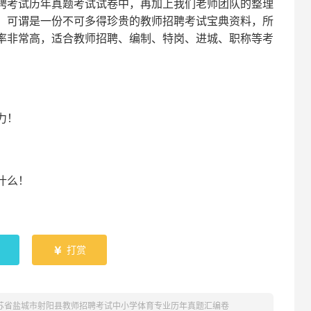
聘考试
历年真题考试
试卷中，
再
加上我们
老师
团队的整理
，可谓是一份
不可多得
珍贵的教师
招聘
考试宝典资料，所
率非常高，适合教师招聘、编制、特岗、进城、职称等考
！
力
！
什么！
！
打赏

江苏省盐城市射阳县教师招聘考试中小学体育专业历年真题汇编卷