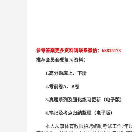
参考答案更多资
料请联系
微信：
68835173
推荐
会员套餐
复习资料：
1.高分题库上、下册
2.考前卷A、B卷
3.真题系列及强化练习更新（电子版）
4.笔记及考点归纳整理（电子版）
本人从事
体育
教师招聘编制考试工作
7
年