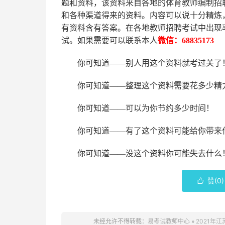
题和资料，该资料来自各地的
体育
教师编制招
和各种渠道得来的资料。内容可以说十分精炼
有资料含有答案。
在
各地
教师招聘考试中
出现
试。如果需要可以联系本人
微信：
68835173
你可知道
——别人用这个资料就考过关了
你可知道
——整理这个资料需要花多少精
你可知道
——可以为你节约多少时间！
你可知道
——有了这个资料可能给你带来
你可知道
——没这个资料你可能失去什么
赞(
0
)

未经允许不得转载：
易考试教师中心
»
2021年