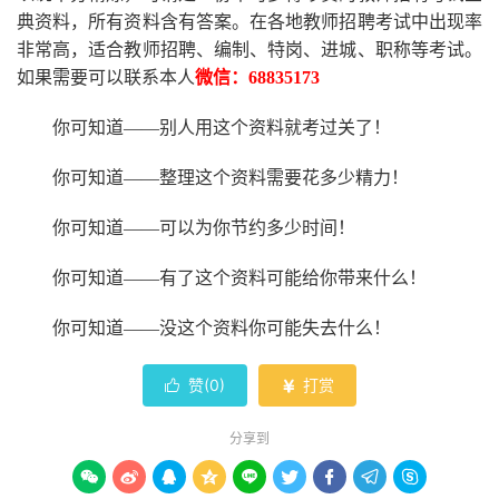
典资料，所有资料含有答案。
在
各地
教师招聘考试中
出现率
非常高，适合教师招聘、编制、特岗、进城、职称等考试。
如果需要可以联系本人
微信：
68835173
你可知道
——别人用这个资料就考过关了！
你可知道
——整理这个资料需要花多少精力
！
你可知道
——可以为你节约多少时间！
你可知道
——有了这个资料可能给你带来什么！
你可知道
——没这个资料你可能失去什么
！
赞(
0
)
打赏


分享到








