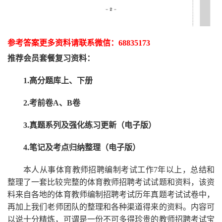
参考答案更多资
料请联系
微信：
68835173
推荐
会员套餐
复习资料：
1.高分题库上、下册
2.考前卷A、B卷
3.真题系列及强化练习更新（电子版）
4.笔记及考点归纳整理（电子版）
本人从事
体育
教师招聘编制考试工作
7
年以上，总结和
整理了一套比较完整的
体育
教师招聘考试试题和资料，该资
料来自各地的
体育
教师编制招聘考试
历年真题考试
试卷中，
再
加上我们
老师
团队的整理和各种渠道得来的资料。内容可
以说十分精炼，可谓是一份
不可多得
珍贵的教师
招聘
考试宝