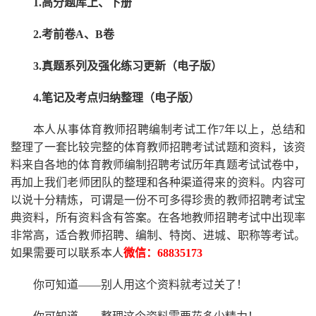
1.高分题库上、下册
2.考前卷A、B卷
3.真题系列及强化练习更新（电子版）
4.笔记及考点归纳整理（电子版）
本人从事
体育
教师招聘编制考试工作
7
年以上，总结和
整理了一套比较完整的
体育
教师招聘考试试题和资料，该资
料来自各地的
体育
教师编制招聘考试
历年真题考试
试卷中，
再
加上我们
老师
团队的整理和各种渠道得来的资料。内容可
以说十分精炼，可谓是一份
不可多得
珍贵的教师
招聘
考试宝
典资料，所有资料含有答案。
在
各地
教师招聘考试中
出现率
非常高，适合教师招聘、编制、特岗、进城、职称等考试。
如果需要可以联系本人
微信：
68835173
你可知道
——别人用这个资料就考过关了！