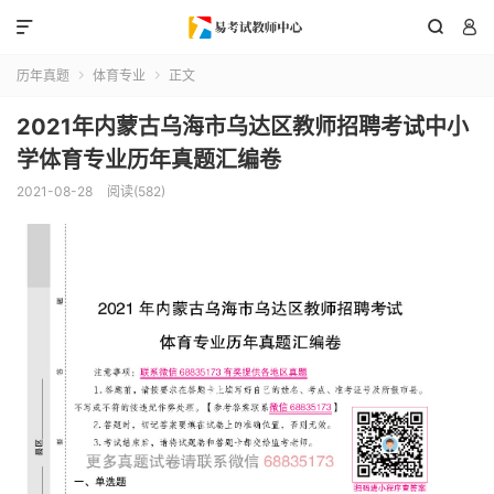



历年真题
体育专业
正文


2021年内蒙古乌海市乌达区教师招聘考试中小
学体育专业历年真题汇编卷
2021-08-28
阅读(582)