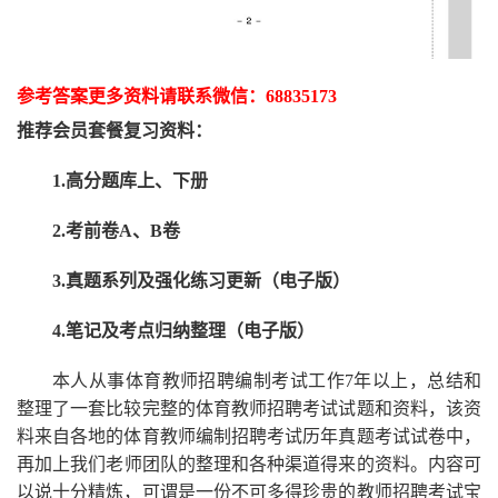
参考答案更多资
料请联系
微信：
68835173
推荐
会员套餐
复习资料：
1.高分题库上、下册
2.考前卷A、B卷
3.真题系列及强化练习更新（电子版）
4.笔记及考点归纳整理（电子版）
本人从事
体育
教师招聘编制考试工作
7
年以上，总结和
整理了一套比较完整的
体育
教师招聘考试试题和资料，该资
料来自各地的
体育
教师编制招聘考试
历年真题考试
试卷中，
再
加上我们
老师
团队的整理和各种渠道得来的资料。内容可
以说十分精炼，可谓是一份
不可多得
珍贵的教师
招聘
考试宝