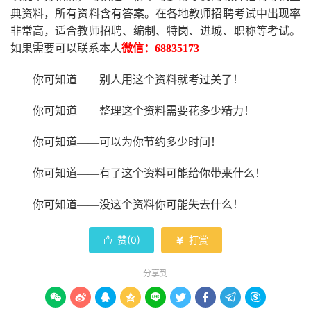
典资料，所有资料含有答案。
在
各地
教师招聘考试中
出现率
非常高，适合教师招聘、编制、特岗、进城、职称等考试。
如果需要可以联系本人
微信：
68835173
你可知道
——别人用这个资料就考过关了！
你可知道
——整理这个资料需要花多少精力
！
你可知道
——可以为你节约多少时间！
你可知道
——有了这个资料可能给你带来什么！
你可知道
——没这个资料你可能失去什么
！
赞(
0
)
打赏


分享到








