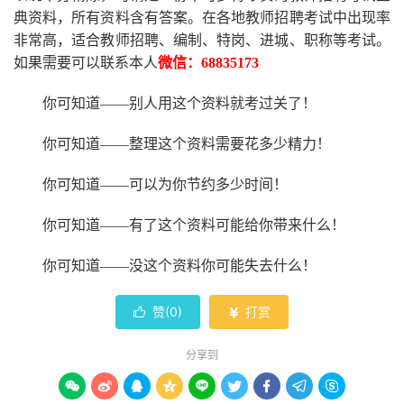
典资料，所有资料含有答案。
在
各地
教师招聘考试中
出现率
非常高，适合教师招聘、编制、特岗、进城、职称等考试。
如果需要可以联系本人
微信：
68835173
你可知道
——别人用这个资料就考过关了！
你可知道
——整理这个资料需要花多少精力
！
你可知道
——可以为你节约多少时间！
你可知道
——有了这个资料可能给你带来什么！
你可知道
——没这个资料你可能失去什么
！
赞(
0
)
打赏


分享到








