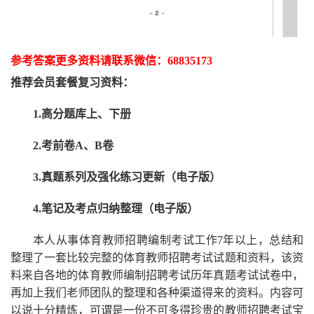
参考答案更多资
料请联系
微信：
68835173
推荐
会员套餐
复习资料：
1.高分题库上、下册
2.考前卷A、B卷
3.真题系列及强化练习更新（电子版）
4.笔记及考点归纳整理（电子版）
本人从事
体育
教师招聘编制考试工作
7
年以上，总结和
整理了一套比较完整的
体育
教师招聘考试试题和资料，该资
料来自各地的
体育
教师编制招聘考试
历年真题考试
试卷中，
再
加上我们
老师
团队的整理和各种渠道得来的资料。内容可
以说十分精炼，可谓是一份
不可多得
珍贵的教师
招聘
考试宝