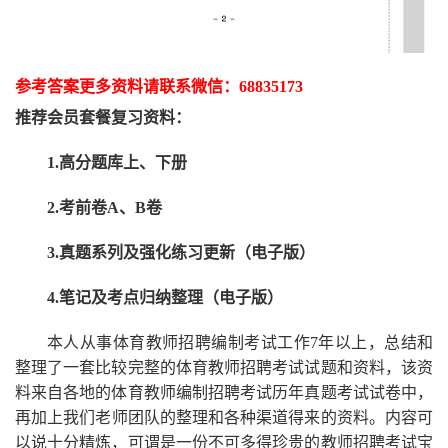
参考答案更多资
料请联系
微信：
68835173
推荐
会员套餐
复习资料：
1.高分题库上、下册
2.考前卷A、B卷
3.真题系列及强化练习更新（电子版）
4.笔记及考点归纳整理（电子版）
本人从事
体育
教师招聘编制考试工作
7
年以上，总结和
整理了一套比较完整的
体育
教师招聘考试试题和资料，该资
料来自各地的
体育
教师编制招聘考试
历年真题考试
试卷中，
再
加上我们
老师
团队的整理和各种渠道得来的资料。内容可
以说十分精炼，可谓是一份
不可多得
珍贵的教师
招聘
考试宝