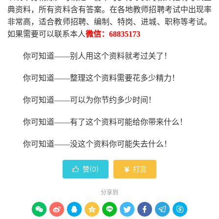
典资料，所有资料含有答案。
在
各地
教师招聘考试中
出现率
非常高，适合教师招聘、编制、特岗、进城、职称等考试。
如果需要可以联系本人
微信：
68835173
你可知道
——别人用这个资料就考过关了！
你可知道
——整理这个资料需要花多少精力
！
你可知道
——可以为你节约多少时间！
你可知道
——有了这个资料可能给你带来什么！
你可知道
——没这个资料你可能失去什么
！
赞(
0
)
打赏


分享到








