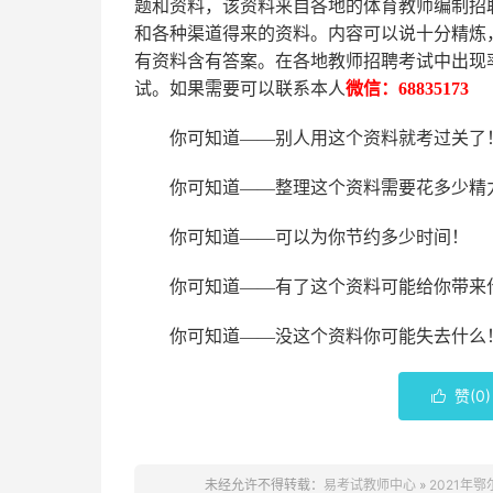
题和资料，该资料来自各地的
体育
教师编制招
和各种渠道得来的资料。内容可以说十分精炼
有资料含有答案。
在
各地
教师招聘考试中
出现
试。如果需要可以联系本人
微信：
68835173
你可知道
——别人用这个资料就考过关了
你可知道
——整理这个资料需要花多少精
你可知道
——可以为你节约多少时间！
你可知道
——有了这个资料可能给你带来
你可知道
——没这个资料你可能失去什么
赞(
0
)

未经允许不得转载：
易考试教师中心
»
2021年