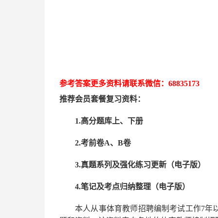
参考答案更多资
料请联系
微信：
68835173
推荐
会员套餐
复习资料：
1.高分题库上、下册
2.考前卷A、B卷
3.真题系列及强化练习更新（电子版）
4.笔记及考点归纳整理（电子版）
本人从事
体育
教师招聘编制考试工作
7
年