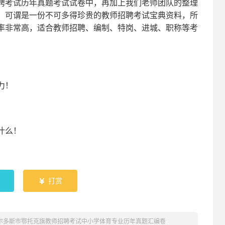
聘考试
历年真题考试
试卷中，
再
加上我们
老师
团队的整理
，可谓是一份
不可多得
珍贵的教师
招聘
考试宝典资料，所
率非常高，适合教师招聘、编制、特岗、进城、职称等考
！
力
！
什么！
！
打赏

鄂尔多斯市鄂托克旗教师招聘考试中小学体育专业历年真题汇编卷