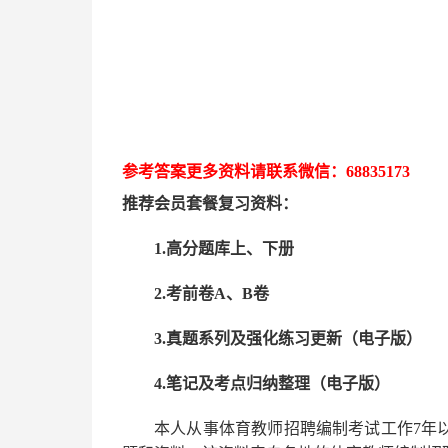
参考答案更多资
料请联系
微信：
68835173
推荐
会员套餐
复习资料：
1.高分题库上、下册
2.考前卷A、B卷
3.真题系列及强化练习更新（电子版）
4.笔记及考点归纳整理（电子版）
本人从事
体育
教师招聘编制考试工作
7
年