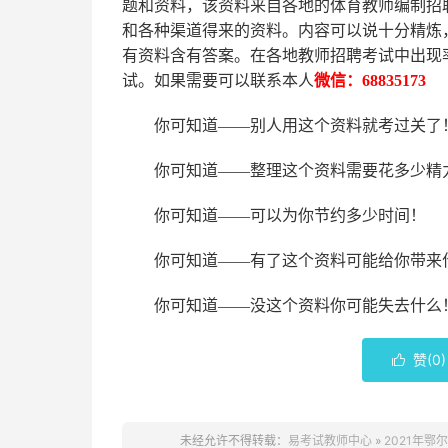
题和资料，该资料来自各地的
体育
教师编制招
和各种渠道得来的资料。内容可以说十分精炼
有资料含有答案。
在
各地
教师招聘考试中
出现
试。如果需要可以联系本人
微信：
68835173
你可知道
——别人用这个资料就考过关了
你可知道
——整理这个资料需要花多少精
你可知道
——可以为你节约多少时间！
你可知道
——有了这个资料可能给你带来
你可知道
——没这个资料你可能失去什么
赞(
0
)

未经允许不得转载：
易考试教师中心
»
2021年