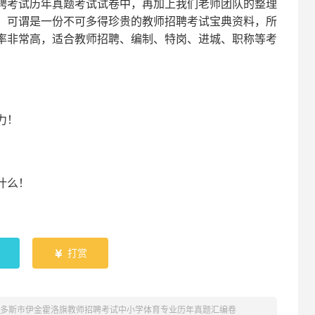
聘考试
历年真题考试
试卷中，
再
加上我们
老师
团队的整理
，可谓是一份
不可多得
珍贵的教师
招聘
考试宝典资料，所
率非常高，适合教师招聘、编制、特岗、进城、职称等考
！
力
！
什么！
！
打赏

鄂尔多斯市伊金霍洛旗教师招聘考试中小学体育专业历年真题汇编卷