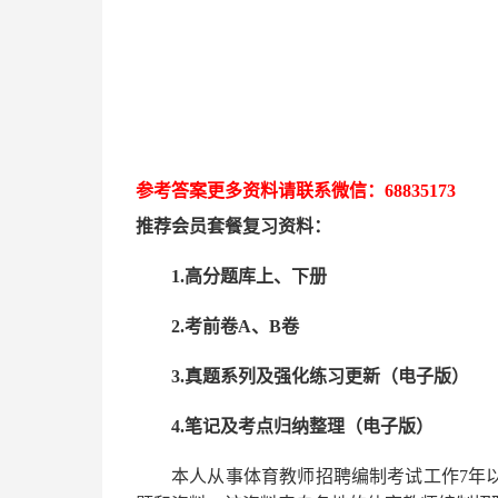
参考答案更多资
料请联系
微信：
68835173
推荐
会员套餐
复习资料：
1.高分题库上、下册
2.考前卷A、B卷
3.真题系列及强化练习更新（电子版）
4.笔记及考点归纳整理（电子版）
本人从事
体育
教师招聘编制考试工作
7
年