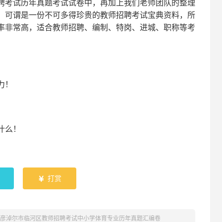
聘考试
历年真题考试
试卷中，
再
加上我们
老师
团队的整理
，可谓是一份
不可多得
珍贵的教师
招聘
考试宝典资料，所
率非常高，适合教师招聘、编制、特岗、进城、职称等考
！
力
！
什么！
！
打赏

年巴彦淖尔市临河区教师招聘考试中小学体育专业历年真题汇编卷