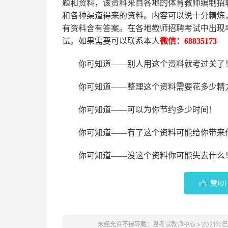
题和资料，该资料来自各地的
体育
教师编制招
和各种渠道得来的资料。内容可以说十分精炼
有资料含有答案。
在
各地
教师招聘考试中
出现
试。如果需要可以联系本人
微信：
68835173
你可知道
——别人用这个资料就考过关了
你可知道
——整理这个资料需要花多少精
你可知道
——可以为你节约多少时间！
你可知道
——有了这个资料可能给你带来
你可知道
——没这个资料你可能失去什么
赞(
0
)

未经允许不得转载：
易考试教师中心
»
2021