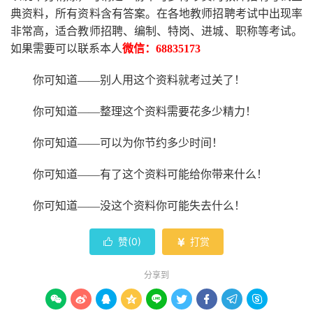
典资料，所有资料含有答案。
在
各地
教师招聘考试中
出现率
非常高，适合教师招聘、编制、特岗、进城、职称等考试。
如果需要可以联系本人
微信：
68835173
你可知道
——别人用这个资料就考过关了！
你可知道
——整理这个资料需要花多少精力
！
你可知道
——可以为你节约多少时间！
你可知道
——有了这个资料可能给你带来什么！
你可知道
——没这个资料你可能失去什么
！
赞(
0
)
打赏


分享到








