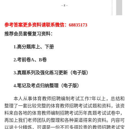
参考答案更多资
料请联系
微信：
68835173
推荐
会员套餐
复习资料：
1.高分题库上、下册
2.考前卷A、B卷
3.真题系列及强化练习更新（电子版）
4.笔记及考点归纳整理（电子版）
本人从事
体育
教师招聘编制考试工作
7
年以上，总结和
整理了一套比较完整的
体育
教师招聘考试试题和资料，该资
料来自各地的
体育
教师编制招聘考试
历年真题考试
试卷中，
再
加上我们
老师
团队的整理和各种渠道得来的资料。内容可
以说十分精炼，可谓是一份
不可多得
珍贵的教师
招聘
考试宝