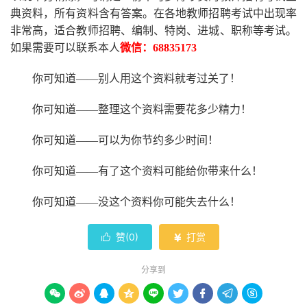
典资料，所有资料含有答案。
在
各地
教师招聘考试中
出现率
非常高，适合教师招聘、编制、特岗、进城、职称等考试。
如果需要可以联系本人
微信：
68835173
你可知道
——别人用这个资料就考过关了！
你可知道
——整理这个资料需要花多少精力
！
你可知道
——可以为你节约多少时间！
你可知道
——有了这个资料可能给你带来什么！
你可知道
——没这个资料你可能失去什么
！
赞(
0
)
打赏


分享到








