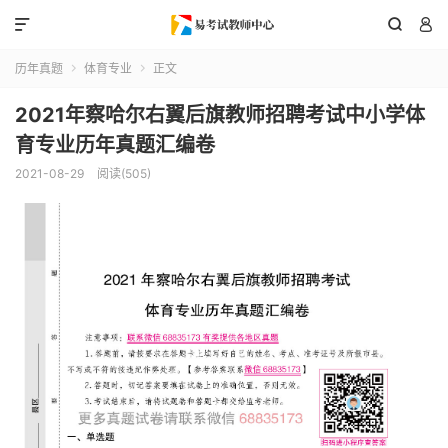



历年真题
体育专业
正文


2021年察哈尔右翼后旗教师招聘考试中小学体
育专业历年真题汇编卷
2021-08-29
阅读(505)