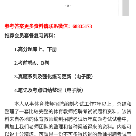
参考答案更多资
料请联系
微信：
68835173
推荐
会员套餐
复习资料：
1.高分题库上、下册
2.考前卷A、B卷
3.真题系列及强化练习更新（电子版）
4.笔记及考点归纳整理（电子版）
本人从事
体育
教师招聘编制考试工作
7
年以上，总结和
整理了一套比较完整的
体育
教师招聘考试试题和资料，该资
料来自各地的
体育
教师编制招聘考试
历年真题考试
试卷中，
再
加上我们
老师
团队的整理和各种渠道得来的资料。内容可
以说十分精炼，可谓是一份
不可多得
珍贵的教师
招聘
考试宝