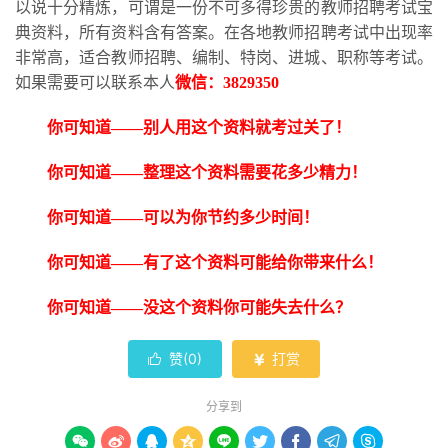
以说十分精炼，可谓是一份不可多得珍贵的教师招聘考试宝
典资料，所有资料含有答案。在各地教师招聘考试中出现率
非常高，适合教师招聘、编制、特岗、进城、职称等考试。
如果需要可以联系本人
微信：
3829350
你可知道
——别人用这个资料就考过关了！
你可知道
——整理这个资料需要花多少精力！
你可知道
——可以为你节约多少时间！
你可知道
——有了这个资料可能给你带来什么！
你可知道
——没这个资料你可能失去什么？
赞(
0
)
打赏


分享到








