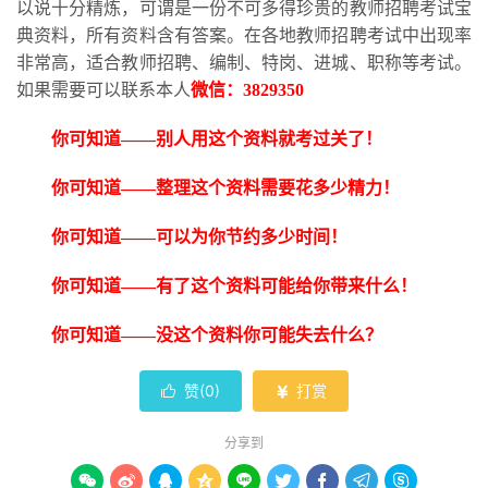
以说十分精炼，可谓是一份不可多得珍贵的教师招聘考试宝
典资料，所有资料含有答案。在各地教师招聘考试中出现率
非常高，适合教师招聘、编制、特岗、进城、职称等考试。
如果需要可以联系本人
微信：
3829350
你可知道
——别人用这个资料就考过关了！
你可知道
——整理这个资料需要花多少精力！
你可知道
——可以为你节约多少时间！
你可知道
——有了这个资料可能给你带来什么！
你可知道
——没这个资料你可能失去什么？
赞(
0
)
打赏


分享到








