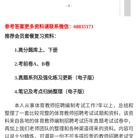
参考答案更多资
料请联系
微信：
68835173
推荐
会员套餐
复习资料：
1.高分题库上、下册
2.考前卷A、B卷
3.真题系列及强化练习更新（电子版）
4.笔记及考点归纳整理（电子版）
本人从事
体育
教师招聘编制考试工作
7
年以上，总结和
整理了一套比较完整的
体育
教师招聘考试试题和资料，该资
料来自各地的
体育
教师编制招聘考试
历年真题考试
试卷中，
再
加上我们
老师
团队的整理和各种渠道得来的资料。内容可
以说十分精炼，可谓是一份
不可多得
珍贵的教师
招聘
考试宝