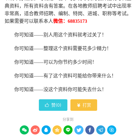
典资料，所有资料含有答案。
在
各地
教师招聘考试中
出现率
非常高，适合教师招聘、编制、特岗、进城、职称等考试。
如果需要可以联系本人
微信：
68835173
你可知道
——别人用这个资料就考过关了！
你可知道
——整理这个资料需要花多少精力
！
你可知道
——可以为你节约多少时间！
你可知道
——有了这个资料可能给你带来什么！
你可知道
——没这个资料你可能失去什么
！
赞(
0
)
打赏


分享到








