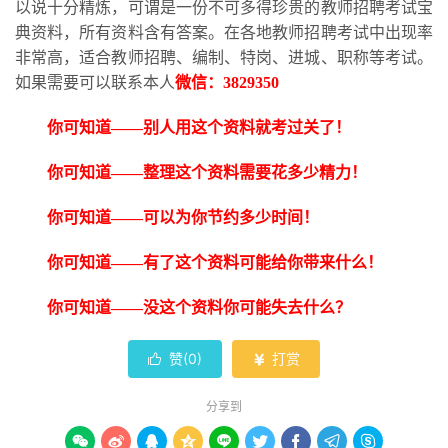
以说十分精炼，可谓是一份不可多得珍贵的教师招聘考试宝
典资料，所有资料含有答案。在各地教师招聘考试中出现率
非常高，适合教师招聘、编制、特岗、进城、职称等考试。
如果需要可以联系本人
微信：
3829350
你可知道
——别人用这个资料就考过关了！
你可知道
——整理这个资料需要花多少精力！
你可知道
——可以为你节约多少时间！
你可知道
——有了这个资料可能给你带来什么！
你可知道
——没这个资料你可能失去什么？
赞(
0
)
打赏


分享到








