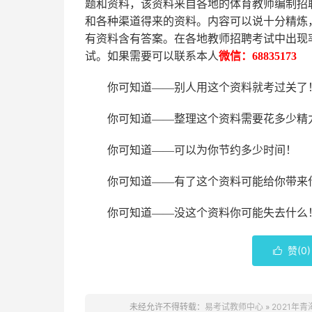
题和资料，该资料来自各地的
体育
教师编制招
和各种渠道得来的资料。内容可以说十分精炼
有资料含有答案。
在
各地
教师招聘考试中
出现
试。如果需要可以联系本人
微信：
68835173
你可知道
——别人用这个资料就考过关了
你可知道
——整理这个资料需要花多少精
你可知道
——可以为你节约多少时间！
你可知道
——有了这个资料可能给你带来
你可知道
——没这个资料你可能失去什么
赞(
0
)

未经允许不得转载：
易考试教师中心
»
2021年