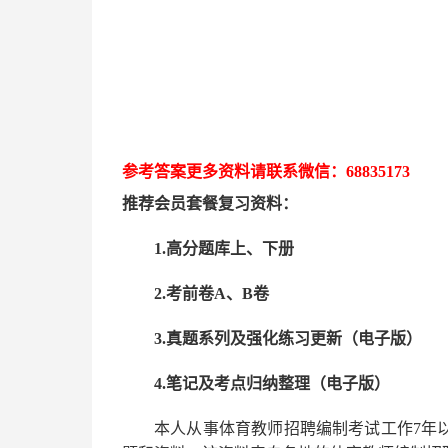
参考答案更多资
料请联系
微信：
68835173
推荐
会员套餐
复习资料：
1.高分题库上、下册
2.考前卷A、B卷
3.真题系列及强化练习更新（电子版）
4.笔记及考点归纳整理（电子版）
本人从事
体育
教师招聘编制考试工作
7
年