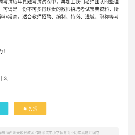
聘考试
历年真题考试
试卷中，
再
加上我们
老师
团队的整理
，可谓是一份
不可多得
珍贵的教师
招聘
考试宝典资料，所
率非常高，适合教师招聘、编制、特岗、进城、职称等考
！
力
！
什么！
！
打赏

青海省海西州天峻县教师招聘考试中小学体育专业历年真题汇编卷