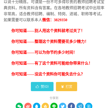
以说十分精炼，可谓是一份不可多得珍贵的教师招聘考试宝
典资料，所有资料含有答案。在各地教师招聘考试中出现率
非常高，适合教师招聘、编制、特岗、进城、职称等考试。
如果需要可以联系本人
微信：
3829350
你可知道
——别人用这个资料就考过关了！
你可知道
——整理这个资料需要花多少精力！
你可知道
——可以为你节约多少时间！
你可知道
——有了这个资料可能给你带来什么！
你可知道
——没这个资料你可能失去什么？
赞(
0
)
打赏


分享到








