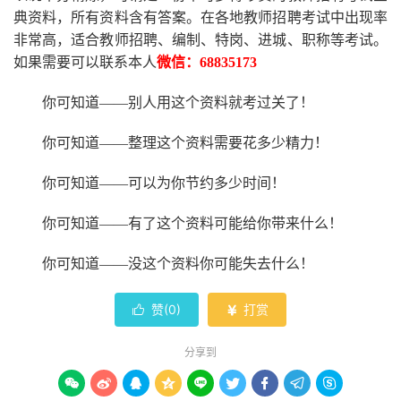
典资料，所有资料含有答案。
在
各地
教师招聘考试中
出现率
非常高，适合教师招聘、编制、特岗、进城、职称等考试。
如果需要可以联系本人
微信：
68835173
你可知道
——别人用这个资料就考过关了！
你可知道
——整理这个资料需要花多少精力
！
你可知道
——可以为你节约多少时间！
你可知道
——有了这个资料可能给你带来什么！
你可知道
——没这个资料你可能失去什么
！
赞(
0
)
打赏


分享到








