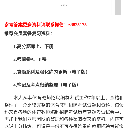
参考答案更多资
料请联系
微信：
68835173
推荐
会员套餐
复习资料：
1.高分题库上、下册
2.考前卷A、B卷
3.真题系列及强化练习更新（电子版）
4.笔记及考点归纳整理（电子版）
本人从事
体育
教师招聘编制考试工作
7
年以上，总结和
整理了一套比较完整的
体育
教师招聘考试试题和资料，该资
料来自各地的
体育
教师编制招聘考试
历年真题考试
试卷中，
再
加上我们
老师
团队的整理和各种渠道得来的资料。内容可
以说十分精炼，可谓是一份
不可多得
珍贵的教师
招聘
考试宝