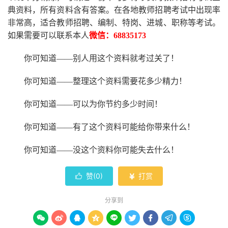
典资料，所有资料含有答案。
在
各地
教师招聘考试中
出现率
非常高，适合教师招聘、编制、特岗、进城、职称等考试。
如果需要可以联系本人
微信：
68835173
你可知道
——别人用这个资料就考过关了！
你可知道
——整理这个资料需要花多少精力
！
你可知道
——可以为你节约多少时间！
你可知道
——有了这个资料可能给你带来什么！
你可知道
——没这个资料你可能失去什么
！
赞(
0
)
打赏


分享到








