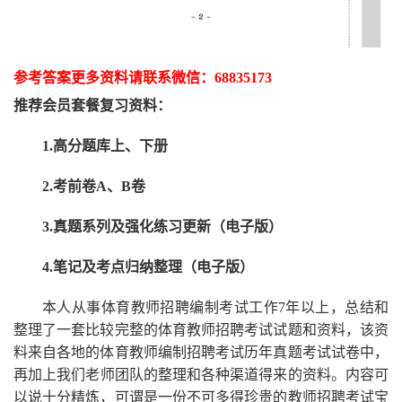
参考答案更多资
料请联系
微信：
68835173
推荐
会员套餐
复习资料：
1.高分题库上、下册
2.考前卷A、B卷
3.真题系列及强化练习更新（电子版）
4.笔记及考点归纳整理（电子版）
本人从事
体育
教师招聘编制考试工作
7
年以上，总结和
整理了一套比较完整的
体育
教师招聘考试试题和资料，该资
料来自各地的
体育
教师编制招聘考试
历年真题考试
试卷中，
再
加上我们
老师
团队的整理和各种渠道得来的资料。内容可
以说十分精炼，可谓是一份
不可多得
珍贵的教师
招聘
考试宝