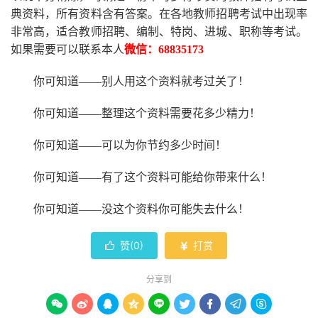
典资料，所有资料含有答案。
在
各地
教师招聘考试中
出现率
非常高，适合教师招聘、编制、特岗、进城、职称等考试。
如果需要可以联系本人
微信：
68835173
你可知道
——别人用这个资料就考过关了！
你可知道
——整理这个资料需要花多少精力
！
你可知道
——可以为你节约多少时间！
你可知道
——有了这个资料可能给你带来什么！
你可知道
——没这个资料你可能失去什么
！
赞(
0
)
打赏


分享到








