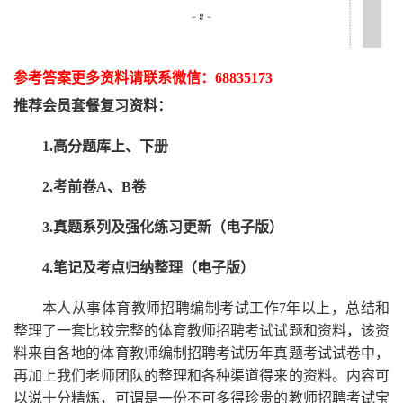
参考答案更多资
料请联系
微信：
68835173
推荐
会员套餐
复习资料：
1.高分题库上、下册
2.考前卷A、B卷
3.真题系列及强化练习更新（电子版）
4.笔记及考点归纳整理（电子版）
本人从事
体育
教师招聘编制考试工作
7
年以上，总结和
整理了一套比较完整的
体育
教师招聘考试试题和资料，该资
料来自各地的
体育
教师编制招聘考试
历年真题考试
试卷中，
再
加上我们
老师
团队的整理和各种渠道得来的资料。内容可
以说十分精炼，可谓是一份
不可多得
珍贵的教师
招聘
考试宝