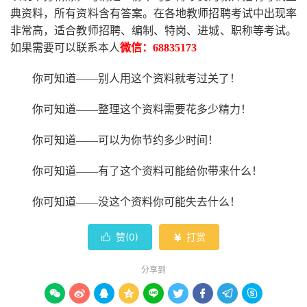
典资料，所有资料含有答案。
在
各地
教师招聘考试中
出现率
非常高，适合教师招聘、编制、特岗、进城、职称等考试。
如果需要可以联系本人
微信：
68835173
你可知道
——别人用这个资料就考过关了！
你可知道
——整理这个资料需要花多少精力
！
你可知道
——可以为你节约多少时间！
你可知道
——有了这个资料可能给你带来什么！
你可知道
——没这个资料你可能失去什么
！
赞(
0
)
打赏


分享到








