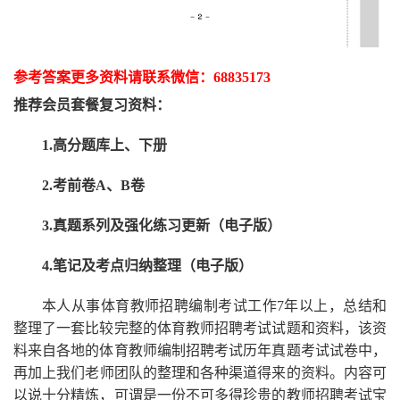
参考答案更多资
料请联系
微信：
68835173
推荐
会员套餐
复习资料：
1.高分题库上、下册
2.考前卷A、B卷
3.真题系列及强化练习更新（电子版）
4.笔记及考点归纳整理（电子版）
本人从事
体育
教师招聘编制考试工作
7
年以上，总结和
整理了一套比较完整的
体育
教师招聘考试试题和资料，该资
料来自各地的
体育
教师编制招聘考试
历年真题考试
试卷中，
再
加上我们
老师
团队的整理和各种渠道得来的资料。内容可
以说十分精炼，可谓是一份
不可多得
珍贵的教师
招聘
考试宝