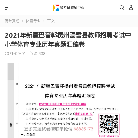



历年真题
体育专业
正文


2021年新疆巴音郭楞州焉耆县教师招聘考试中
小学体育专业历年真题汇编卷
2021-09-01
阅读(638)