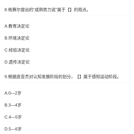
8.格赛尔提出的“成熟势力说”属于【】的观点。
A.教育决定论
B.环境决定论
C.经验决定论
D.遗传决定论
9.根据皮亚杰对认知发展阶段的划分，【】属于感知运动阶段。
A.0—2岁
B.3—4岁
C.4—5岁
D.5—6岁