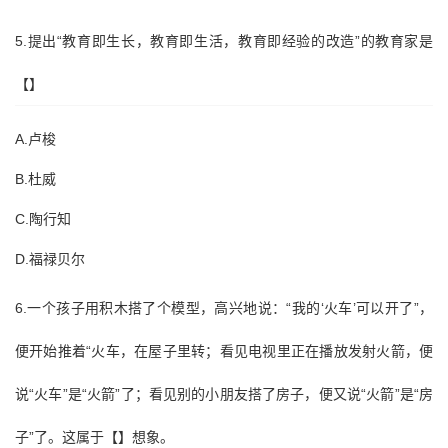
5.提出“教育即生长，教育即生活，教育即经验的改造”的教育家是
【】
A.卢梭
B.杜威
C.陶行知
D.福禄贝尔
6.一个孩子用积木搭了个模型，高兴地说：“我的‘火车’可以开了”，
便开始推着“火车，在屋子里转；看见电视里正在播放发射火箭，便
说“火车”是“火箭”了；看见别的小朋友搭了房子，便又说“火箭”是“房
子”了。这属于【】想象。