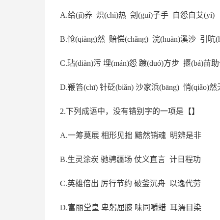
A
.
给
(jǐ)养
炽
(chì)热
刽
(guì)子手
自怨自艾
(yì)
B
.
怆
(qiàng)然 赔偿(chǎng) 浣(huàn)溪沙 引吭(
C
.
玷
(diàn)污
埋
(mán)怨
踱
(duó)方步 揠(bá)苗
D
.
鞭笞
(chī)
针砭
(biǎn)
沙家浜
(bāng) 悄(qiǎo)
2.下列成语中，没有错别字的一项是【】
A
.
一筹莫展
相形见拙
黯然销魂
明辨是非
B
.
生灵涂炭
驰骋疆场
仗义直言
计日程功
C
.
英雄倍出
厉行节约
破釜沉舟
以逸代劳
D
.
富丽堂皇
卑躬屈膝
味同嚼蜡
耳濡目染