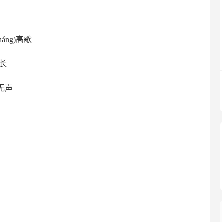
háng)高歌
助长
然无声