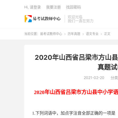
Hi, 请登录
我要注册
找回密码
欢迎光临
我们一直在努力
当前位置：
易考试教师中心
历年真题
语文专业
正文



2020年山西省吕梁市方山
真题试
2021-02-20
分类
2020
年
山西省吕梁市
方山县
中
小学
1.下列词语中，加点字注音全部正确的一项是