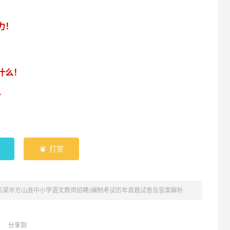
！
力
！
什么！
?
打赏

省吕梁市方山县中小学语文教师招聘/编制考试历年真题试卷及答案解析
分享到