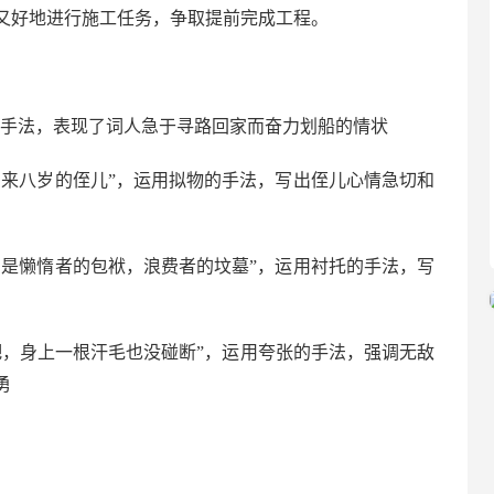
又好地进行施工任务，争取提前完成工程。
】
的手法，表现了词人急于寻路回家而奋力划船的情状
出来八岁的侄儿”，运用拟物的手法，写出侄儿心情急切和
间是懒惰者的包袱，浪费者的坟墓”，运用衬托的手法，写
吧，身上一根汗毛也没碰断”，运用夸张的手法，强调无敌
勇