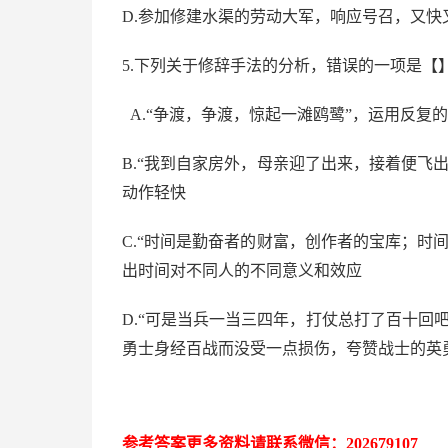
D
.
参加修建水渠的劳动大军，响应号召，又快
5.下列关于修辞手法的分析，错误的一项是【
A.“争渡，争渡，惊起一滩鸥鹭”，运用反复
B.“我到自家房外，母亲迎了出来，接着便飞
动作轻快
C.“时间是勤奋者的财富，创作者的宝库；时
出时间对不同人的不同意义和效应
D.“可是当兵一当三四年，打仗总打了百十回
勇士身经百战而没受一点损伤，夸赞战士的英
参考答案更多资
料请联系
微信：
202679107