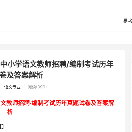
易
县中小学语文教师招聘/编制考试历年
卷及答案解析
：
语文专业
阅读(899)
语文
教
师招聘
/编制
考试
历年真题
试卷
及答案解
析
【】