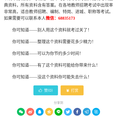
典资料，所有资料含有答案。
在
各地
教师招聘考试中
出现率
非常高，适合教师招聘、编制、特岗、进城、职称等考试。
如果需要可以联系本人
微信：
68835173
你可知道
——别人用这个资料就考过关了！
你可知道
——整理这个资料需要花多少精力
！
你可知道
——可以为你节约多少时间！
你可知道
——有了这个资料可能给你带来什么！
你可知道
——没这个资料你可能失去什么
！
赞(
0
)
打赏


分享到








