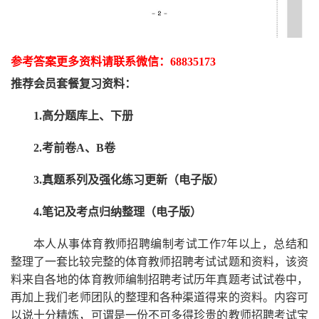
参考答案更多资
料请联系
微信：
68835173
推荐
会员套餐
复习资料：
1.高分题库上、下册
2.考前卷A、B卷
3.真题系列及强化练习更新（电子版）
4.笔记及考点归纳整理（电子版）
本人从事
体育
教师招聘编制考试工作
7
年以上，总结和
整理了一套比较完整的
体育
教师招聘考试试题和资料，该资
料来自各地的
体育
教师编制招聘考试
历年真题考试
试卷中，
再
加上我们
老师
团队的整理和各种渠道得来的资料。内容可
以说十分精炼，可谓是一份
不可多得
珍贵的教师
招聘
考试宝