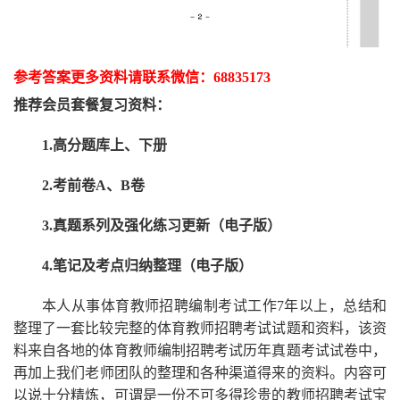
参考答案更多资
料请联系
微信：
68835173
推荐
会员套餐
复习资料：
1.高分题库上、下册
2.考前卷A、B卷
3.真题系列及强化练习更新（电子版）
4.笔记及考点归纳整理（电子版）
本人从事
体育
教师招聘编制考试工作
7
年以上，总结和
整理了一套比较完整的
体育
教师招聘考试试题和资料，该资
料来自各地的
体育
教师编制招聘考试
历年真题考试
试卷中，
再
加上我们
老师
团队的整理和各种渠道得来的资料。内容可
以说十分精炼，可谓是一份
不可多得
珍贵的教师
招聘
考试宝