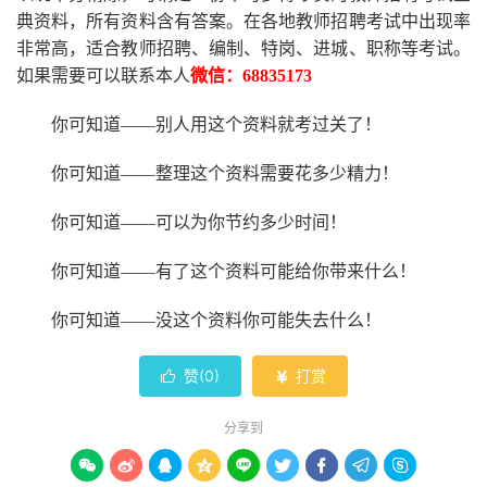
典资料，所有资料含有答案。
在
各地
教师招聘考试中
出现率
非常高，适合教师招聘、编制、特岗、进城、职称等考试。
如果需要可以联系本人
微信：
68835173
你可知道
——别人用这个资料就考过关了！
你可知道
——整理这个资料需要花多少精力
！
你可知道
——可以为你节约多少时间！
你可知道
——有了这个资料可能给你带来什么！
你可知道
——没这个资料你可能失去什么
！
赞(
0
)
打赏


分享到








