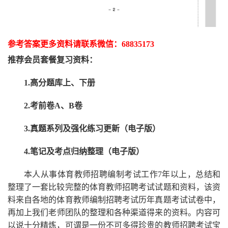
参考答案更多资
料请联系
微信：
68835173
推荐
会员套餐
复习资料：
1.高分题库上、下册
2.考前卷A、B卷
3.真题系列及强化练习更新（电子版）
4.笔记及考点归纳整理（电子版）
本人从事
体育
教师招聘编制考试工作
7
年以上，总结和
整理了一套比较完整的
体育
教师招聘考试试题和资料，该资
料来自各地的
体育
教师编制招聘考试
历年真题考试
试卷中，
再
加上我们
老师
团队的整理和各种渠道得来的资料。内容可
以说十分精炼，可谓是一份
不可多得
珍贵的教师
招聘
考试宝