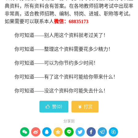
典资料，所有资料含有答案。
在
各地
教师招聘考试中
出现率
非常高，适合教师招聘、编制、特岗、进城、职称等考试。
如果需要可以联系本人
微信：
68835173
你可知道
——别人用这个资料就考过关了！
你可知道
——整理这个资料需要花多少精力
！
你可知道
——可以为你节约多少时间！
你可知道
——有了这个资料可能给你带来什么！
你可知道
——没这个资料你可能失去什么
！
赞(
0
)
打赏


分享到








