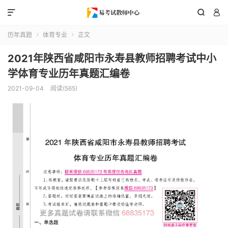



历年真题
体育专业
正文


2021年陕西省咸阳市永寿县教师招聘考试中小
学体育专业历年真题汇编卷
2021-09-04
阅读(565)