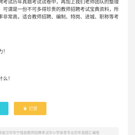
聘考试
历年真题考试
试卷中，
再
加上我们
老师
团队的整理
，可谓是一份
不可多得
珍贵的教师
招聘
考试宝典资料，所
率非常高，适合教师招聘、编制、特岗、进城、职称等考
！
力
！
什么！
！
打赏

陕西省汉中市宁强县教师招聘考试中小学体育专业历年真题汇编卷