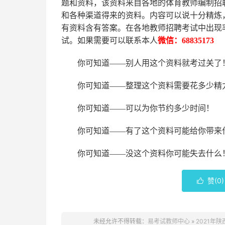
题和资料，该资料来自各地的
体育
教师编制招
和各种渠道得来的资料。内容可以说十分精炼
有资料含有答案。
在
各地
教师招聘考试中
出现
试。如果需要可以联系本人
微信：
68835173
你可知道
——别人用这个资料就考过关了
你可知道
——整理这个资料需要花多少精
你可知道
——可以为你节约多少时间！
你可知道
——有了这个资料可能给你带来
你可知道
——没这个资料你可能失去什么
赞(
0
)

未经允许不得转载：
易考试教师中心
»
2021年