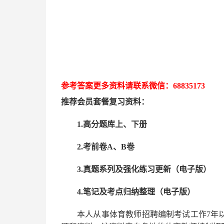
参考答案更多资
料请联系
微信：
68835173
推荐
会员套餐
复习资料：
1.高分题库上、下册
2.考前卷A、B卷
3.真题系列及强化练习更新（电子版）
4.笔记及考点归纳整理（电子版）
本人从事
体育
教师招聘编制考试工作
7
年