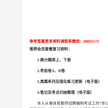
参考答案更多资
料请联系
微信：
68835173
推荐
会员套餐
复习资料：
1.高分题库上、下册
2.考前卷A、B卷
3.真题系列及强化练习更新（电子版）
4.笔记及考点归纳整理（电子版）
本人从事
体育
教师招聘编制考试工作
7
年