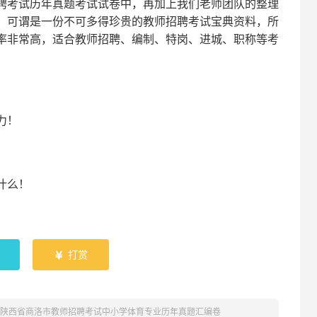
聘考试
历年真题考试
试卷中，
再
加上我们
老师
团队的整理
，可谓是一份
不可多得
珍贵的教师
招聘
考试宝典资料，所
率非常高，适合教师招聘、编制、特岗、进城、职称等考
！
力
！
什么！
！
打赏

1年陕西省商洛市教师招聘考试中小学体育专业历年真题汇编卷