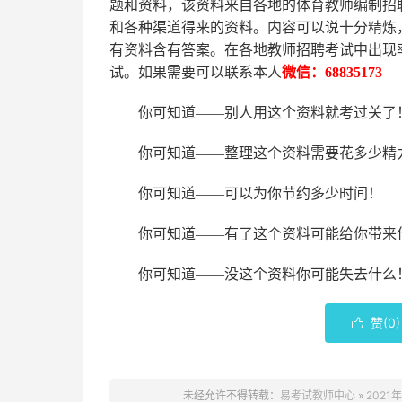
题和资料，该资料来自各地的
体育
教师编制招
和各种渠道得来的资料。内容可以说十分精炼
有资料含有答案。
在
各地
教师招聘考试中
出现
试。如果需要可以联系本人
微信：
68835173
你可知道
——别人用这个资料就考过关了
你可知道
——整理这个资料需要花多少精
你可知道
——可以为你节约多少时间！
你可知道
——有了这个资料可能给你带来
你可知道
——没这个资料你可能失去什么
赞(
0
)

未经允许不得转载：
易考试教师中心
»
202